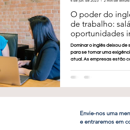
4 de jun. de 2023
2 min de leitura
O poder do ing
de trabalho: salá
oportunidades in
Dominar o inglês deixou de 
para se tornar uma exigênc
atual. As empresas estão ca
Envie-nos uma me
e entraremos em c