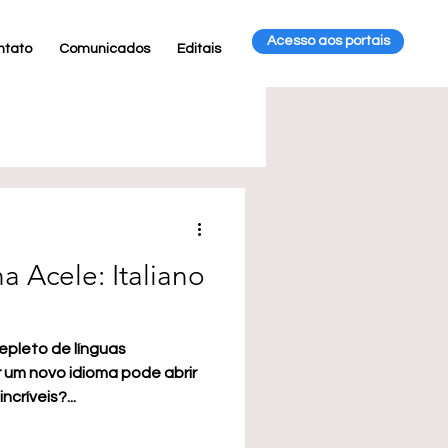
Acesso aos portais
ntato
Comunicados
Editais
 Acele: Italiano
epleto de línguas
 um novo idioma pode abrir
críveis?...