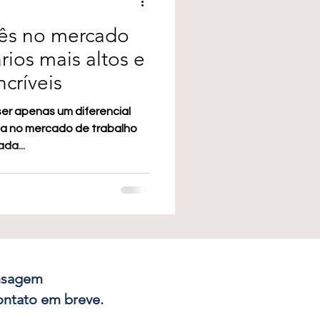
lês no mercado
rios mais altos e
críveis
ser apenas um diferencial
ia no mercado de trabalho
da...
nsagem
ontato em breve.