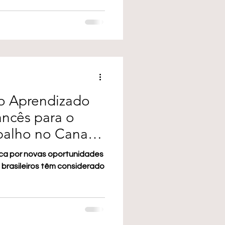
do Aprendizado
ncês para o
balho no Canadá
sca por novas oportunidades
s brasileiros têm considerado