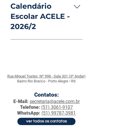
para o 2º semestre de 2026 logo
Calendário
abaixo:
Escolar ACELE -
2026/2
Confira abaixo o Calendário de
INÍCIO e TÉRMINO previsto para o
2º semestre de 2026
Rua Miguel Tostes, Nº 998 - Sala 301 (3º Andar)
Bairro Rio Branco - Porto Alegre • RS
Contatos:
E-Mail:
secretaria@acele.com.br
Telefone:
(51) 3061-9107
WhatsApp:
(51) 99787-3981
ver todos os contatos